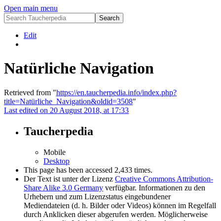
Open main menu
Edit
Natürliche Navigation
Retrieved from "
https://en.taucherpedia.info/index.php?
title=Natürliche_Navigation&oldid=3508
"
Last edited on 20 August 2018, at 17:33
Taucherpedia
Mobile
Desktop
This page has been accessed 2,433 times.
Der Text ist unter der Lizenz
Creative Commons Attribution-
Share Alike 3.0 Germany
verfügbar. Informationen zu den
Urhebern und zum Lizenzstatus eingebundener
Mediendateien (d. h. Bilder oder Videos) können im Regelfall
durch Anklicken dieser abgerufen werden. Möglicherweise