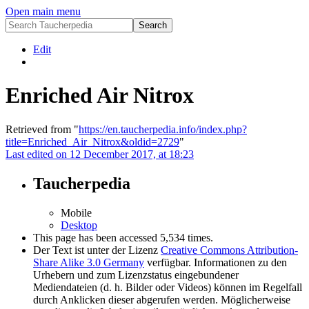
Open main menu
Edit
Enriched Air Nitrox
Retrieved from "
https://en.taucherpedia.info/index.php?
title=Enriched_Air_Nitrox&oldid=2729
"
Last edited on 12 December 2017, at 18:23
Taucherpedia
Mobile
Desktop
This page has been accessed 5,534 times.
Der Text ist unter der Lizenz
Creative Commons Attribution-
Share Alike 3.0 Germany
verfügbar. Informationen zu den
Urhebern und zum Lizenzstatus eingebundener
Mediendateien (d. h. Bilder oder Videos) können im Regelfall
durch Anklicken dieser abgerufen werden. Möglicherweise